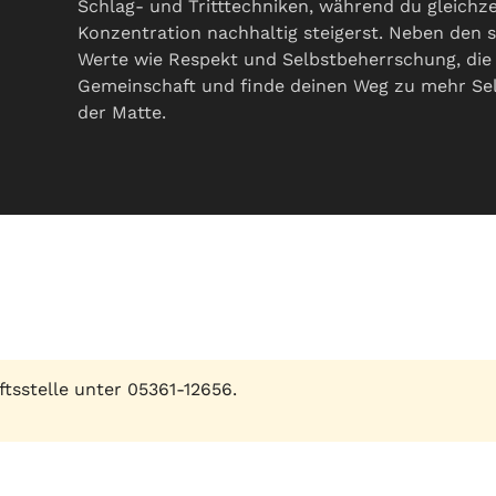
Schlag- und Tritttechniken, während du gleichze
Konzentration nachhaltig steigerst. Neben den s
Werte wie Respekt und Selbstbeherrschung, die d
Gemeinschaft und finde deinen Weg zu mehr Sel
der Matte.
ftsstelle unter 05361-12656.