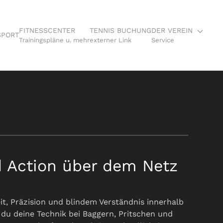
FITNESSCENTER
TENNIS BUCHUNG
DER VEREIN
SPORT
Trainingspläne u. mehr
externer Link
Service
 Action über dem Netz
it, Präzision und blindem Verständnis innerhalb
 du deine Technik bei Baggern, Pritschen und