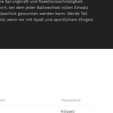
ne Sprungkraft und Reaktionsschnelligkeit
port, bei dem jeder Ballwechsel vollen Einsatz
 Geschick gewonnen werden kann. Werde Teil
eld, wenn wir mit Spaß und sportlichem Ehrgeiz
ORT
TRAINER/IN
Rössel/