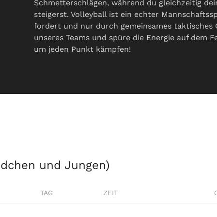
Schmetterschlägen, während du gleichzeitig dei
steigerst. Volleyball ist ein echter Mannschaftss
fordert und nur durch gemeinsames taktisches
unseres Teams und spüre die Energie auf dem F
um jeden Punkt kämpfen!
ädchen und Jungen)
TAG
ZEIT